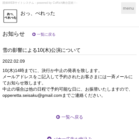
団体WEBサイトシステム - powered by
CoRich舞台芸術！-
T
menu
おっ、ぺれった
o
g
g
l
お知らせ
一覧に戻る
e
n
雪の影響による10(木)公演について
a
v
2022.02.09
i
g
10(木)14時までに、決行か中止の発表を致します。
a
メールアドレスをご記入して予約されたお客さまには一斉メールに
t
てお知らせ致します。
i
中止の場合は他の日程で予約可能な日に、お振替いたしますので、
o
opperetta.seisaku@gmail.comまでご連絡ください。
n
一覧へ戻る