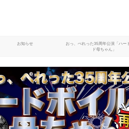
お知らせ
おっ、ぺれった35周年公演「ハー
ド母ちゃん」