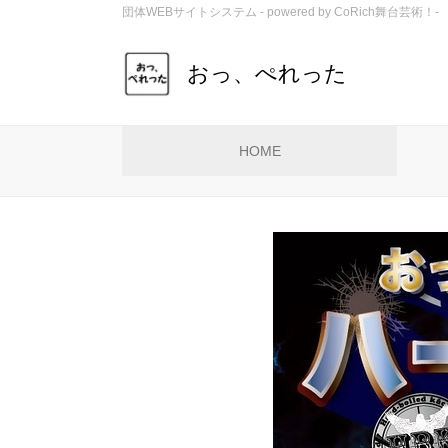
団体WEBサイトシステム - powered by
CoRich舞台芸術！-
おっ、ぺれった
HOME