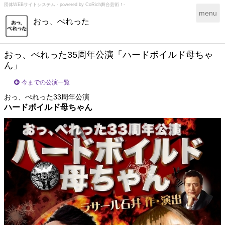
団体WEBサイトシステム - powered by
CoRich舞台芸術！-
T
menu
おっ、ぺれった
o
g
g
l
おっ、ぺれった35周年公演「ハードボイルド母ちゃ
e
ん」
n
a
今までの公演一覧
v
おっ、ぺれった33周年公演
i
ハードボイルド母ちゃん
g
a
t
i
o
n