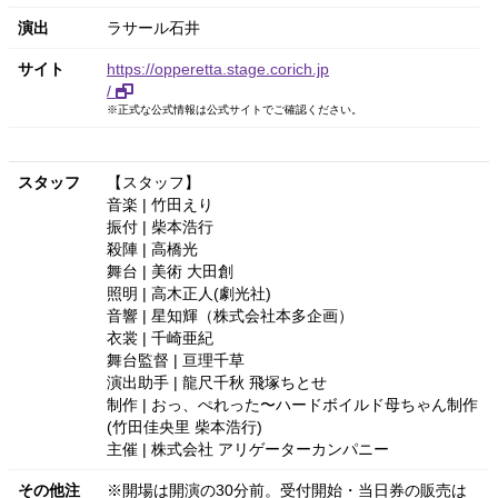
演出
ラサール石井
サイト
https://opperetta.stage.corich.jp
/
※正式な公式情報は公式サイトでご確認ください。
スタッフ
【スタッフ】
音楽 | 竹田えり
振付 | 柴本浩行
殺陣 | 高橋光
舞台 | 美術 大田創
照明 | 高木正人(劇光社)
音響 | 星知輝（株式会社本多企画）
衣裳 | 千崎亜紀
舞台監督 | 亘理千草
演出助手 | 龍尺千秋 飛塚ちとせ
制作 | おっ、ぺれった〜ハードボイルド母ちゃん制作
(竹田佳央里 柴本浩行)
主催 | 株式会社 アリゲーターカンパニー
その他注
※開場は開演の30分前。受付開始・当日券の販売は