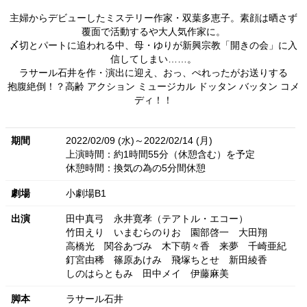
主婦からデビューしたミステリー作家・双葉多恵子。素顔は晒さず
覆面で活動するや大人気作家に。
〆切とパートに追われる中、母・ゆりが新興宗教「開きの会」に入
信してしまい……。
ラサール石井を作・演出に迎え、おっ、ぺれったがお送りする
抱腹絶倒！？高齢 アクション ミュージカル ドッタン バッタン コメ
ディ！！
期間
2022/02/09 (水)～2022/02/14 (月)
上演時間：約1時間55分（休憩含む）を予定
休憩時間：換気の為の5分間休憩
劇場
小劇場B1
出演
田中真弓
永井寛孝（テアトル・エコー）
竹田えり
いまむらのりお
園部啓一
大田翔
高橋光
関谷あづみ
木下萌々香
来夢
千崎亜紀
釘宮由稀
篠原あけみ
飛塚ちとせ
新田綾香
しのはらともみ
田中メイ
伊藤麻美
脚本
ラサール石井